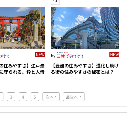
街
NEW
NEW
の住みやすさ】江戸最
【豊洲の住みやすさ】進化し続け
に守られる、粋と人情
る街の住みやすさの秘密とは？
2
3
4
5
次へ
最後へ