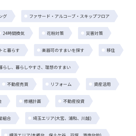
ング
ファサード・アルコーブ・スキップフロア
24時間換気
花粉対策
災害対策
トと暮らす
楽器可のすまいを探す
移住
暮らし、暮らしやすさ、理想のすまい
不動産売買
リフォーム
資産活用
金
修繕計画
不動産投資
理組合
埼玉エリア(大宮、浦和、川越)
横浜エリア(本郷台、保土ケ谷、戸塚、港南台他)