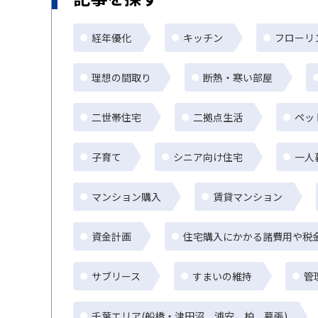
経年優化
キッチン
フローリ
理想の間取り
断熱・寒い部屋
二世帯住宅
二拠点生活
ペッ
子育て
シニア向け住宅
一人
マンション購入
賃貸マンション
資金計画
住宅購入にかかる諸費用や税
サブリース
すまいの維持
管
千葉エリア(船橋・津田沼、浦安、柏、幕張)