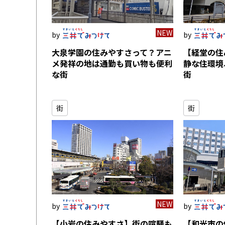
NEW
大泉学園の住みやすさって？アニ
【経堂の住
メ発祥の地は通勤も買い物も便利
静な住環境
な街
街
街
街
NEW
【小岩の住みやすさ】街の喧騒も
【和光市の