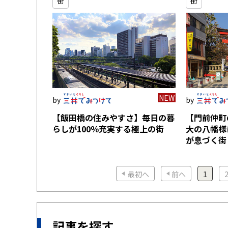
街
街
NEW
【飯田橋の住みやすさ】毎日の暮
【門前仲町
らしが100％充実する極上の街
大の八幡様
が息づく街
最初へ
前へ
1
記事を探す