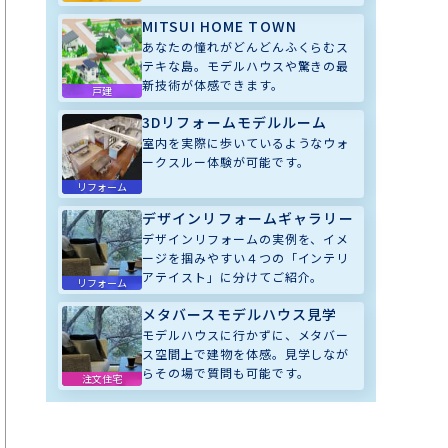
MITSUI HOME TOWN
あなたの憧れがどんどんふくらむス
テキな島。モデルハウスや驚きの最
新技術が体感できます。
戸建
3Dリフォームモデルルーム
室内を実際に歩いているようなウォ
ークスルー体験が可能です。
リフォーム
デザインリフォームギャラリー
デザインリフォームの実例を、イメ
ージを掴みやすい４つの「インテリ
アテイスト」に分けてご紹介。
リフォーム
メタバースモデルハウス見学
モデルハウスに行かずに、メタバー
ス空間上で建物を体感。見学しなが
らその場で質問も可能です。
注文住宅