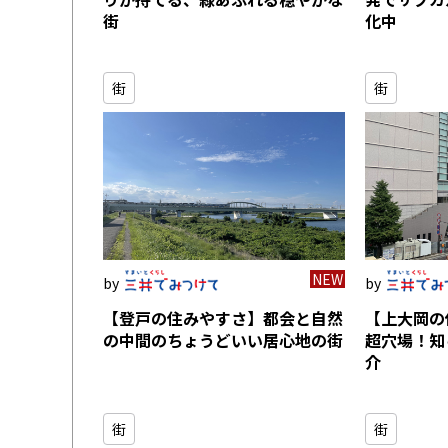
街
化中
街
街
NEW
【登戸の住みやすさ】都会と自然
【上大岡の
の中間のちょうどいい居心地の街
超穴場！知
介
街
街