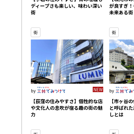
ディープさも楽しい、味わい深い
が良すぎ！
街
未来ある街
街
街
NEW
【荻窪の住みやすさ】個性的な店
【市ヶ谷の
や文化人の息吹が宿る趣の街の魅
と呼ばれた
力
しとは