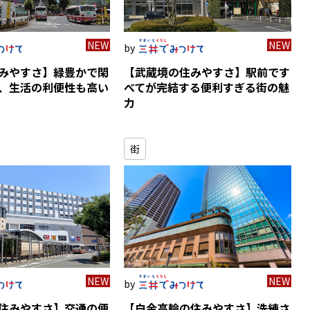
NEW
NEW
みやすさ】緑豊かで閑
【武蔵境の住みやすさ】駅前です
、生活の利便性も高い
べてが完結する便利すぎる街の魅
力
街
NEW
NEW
住みやすさ】交通の便
【白金高輪の住みやすさ】洗練さ