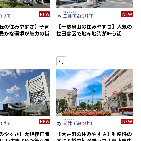
NEW
NEW
丘の住みやすさ】子育
【千歳烏山の住みやすさ】人気の
豊かな環境が魅力の街
世田谷区で地産地消が叶う街
街
NEW
NEW
みやすさ】大規模再開
【大井町の住みやすさ】利便性の
ル＋洗練された街へ進
高さ＆将来性が魅力で人気上昇中