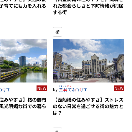
子育てにも力を入れる
れた都会らしさと下町情緒が同居
する街
街
NEW
NEW
住みやすさ】桜の御門
【西船橋の住みやすさ】ストレス
風光明媚な街での暮ら
のない日常を過ごせる街の魅力と
は？