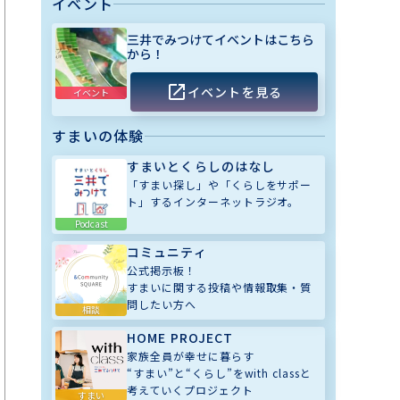
イベント
三井でみつけてイベントはこちら
から！
イベントを見る
イベント
すまいの体験
すまいとくらしのはなし
「すまい探し」や「くらしをサポー
ト」するインターネットラジオ。
Podcast
コミュニティ
公式掲示板！
すまいに関する投稿や情報取集・質
問したい方へ
相談
HOME PROJECT
家族全員が幸せに暮らす
“すまい”と“くらし”をwith classと
考えていくプロジェクト
すまい