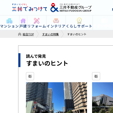
すまいの特
マンション
戸建
リフォーム
インテリア
くらしサポート
総合TOP
すまいの特集
すまいのヒント
読んで発見
すまいのヒント
街
街