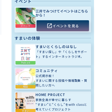
イベント
三井でみつけてイベントはこちら
から！
イベントを見る
イベント
すまいの体験
すまいとくらしのはなし
「すまい探し」や「くらしをサポー
ト」するインターネットラジオ。
Podcast
コミュニティ
公式掲示板！
すまいに関する投稿や情報取集・質
問したい方へ
相談
HOME PROJECT
家族全員が幸せに暮らす
“すまい”と“くらし”をwith classと
考えていくプロジェクト
すまい