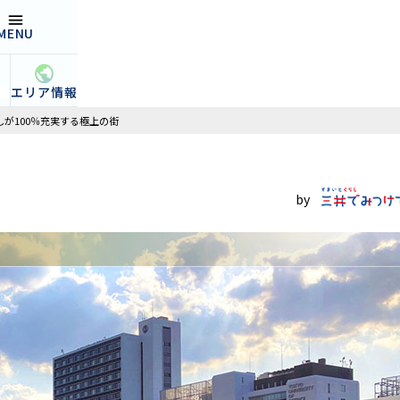
MENU
open
集
エリア情報
が100％充実する極上の街