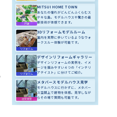
MITSUI HOME TOWN
あなたの憧れがどんどんふくらむス
テキな島。モデルハウスや驚きの最
新技術が体感できます。
戸建
3Dリフォームモデルルーム
室内を実際に歩いているようなウォ
ークスルー体験が可能です。
リフォーム
デザインリフォームギャラリー
デザインリフォームの実例を、イメ
ージを掴みやすい４つの「インテリ
アテイスト」に分けてご紹介。
リフォーム
で
メタバースモデルハウス見学
モデルハウスに行かずに、メタバー
ス空間上で建物を体感。見学しなが
らその場で質問も可能です。
注文住宅