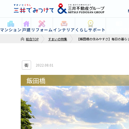
すまいの特
マンション
戸建
リフォーム
インテリア
くらしサポート
総合TOP
すまいの特集
【飯田橋の住みやすさ】毎日の暮らし
街
2022.08.01
飯田橋