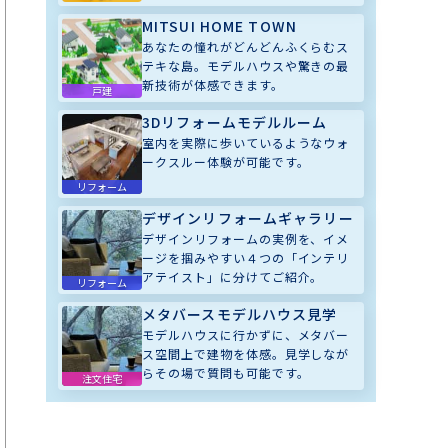
MITSUI HOME TOWN
あなたの憧れがどんどんふくらむス
テキな島。モデルハウスや驚きの最
新技術が体感できます。
戸建
3Dリフォームモデルルーム
室内を実際に歩いているようなウォ
ークスルー体験が可能です。
リフォーム
デザインリフォームギャラリー
デザインリフォームの実例を、イメ
ージを掴みやすい４つの「インテリ
アテイスト」に分けてご紹介。
リフォーム
メタバースモデルハウス見学
モデルハウスに行かずに、メタバー
ス空間上で建物を体感。見学しなが
らその場で質問も可能です。
注文住宅