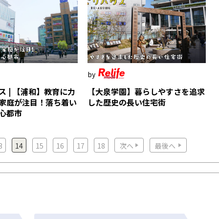
ス | 【浦和】教育に力
【大泉学園】暮らしやすさを追求
家庭が注目！落ち着い
した歴史の長い住宅街
心都市
3
14
15
16
17
18
次へ
最後へ