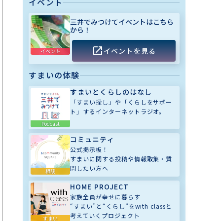
イベント
三井でみつけてイベントはこちら
から！
イベントを見る
イベント
すまいの体験
すまいとくらしのはなし
「すまい探し」や「くらしをサポー
ト」するインターネットラジオ。
Podcast
コミュニティ
公式掲示板！
すまいに関する投稿や情報取集・質
問したい方へ
相談
HOME PROJECT
家族全員が幸せに暮らす
“すまい”と“くらし”をwith classと
考えていくプロジェクト
すまい