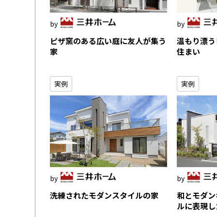
ピザ窯のある広い庭に友人が集う
温もり漂う
家
住まい
実例
実例
洗練されたモダンスタイルの家
和とモダン
ルに表現し