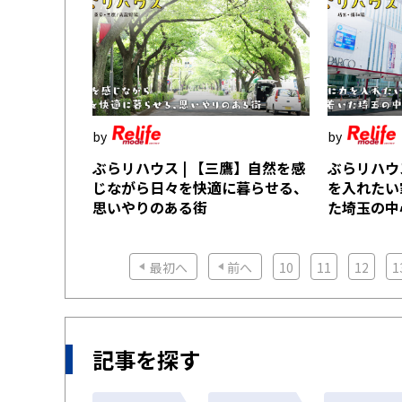
ぶらリハウス | 【三鷹】自然を感
ぶらリハウ
じながら日々を快適に暮らせる、
を入れたい
思いやりのある街
た埼玉の中
最初へ
前へ
10
11
12
1
記事を探す