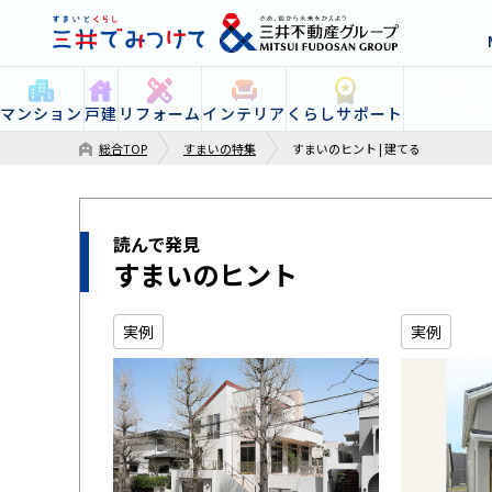
すまいの特
マンション
戸建
リフォーム
インテリア
くらしサポート
総合TOP
すまいの特集
すまいのヒント | 建てる
読んで発見
すまいのヒント
実例
実例