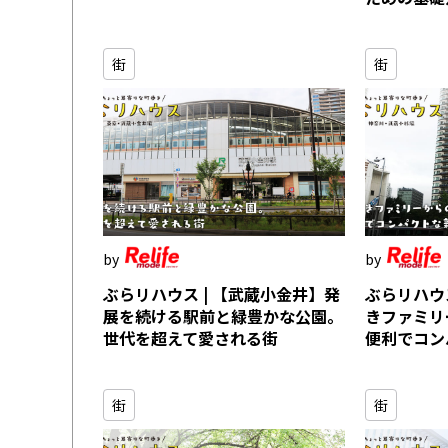
街
街
ぶらリハウス | 【武蔵小金井】発
ぶらリハウ
展を続ける駅前と緑豊かな公園。
きファミリ
世代を超えて愛される街
便利でコン
街
街