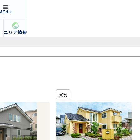
MENU
open
集
エリア情報
実例