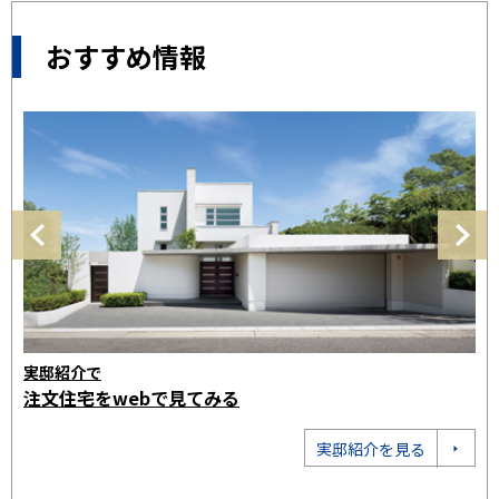
おすすめ情報
限られた敷地でもゆとりが生まれる
お
都市型3階を見てみる
注
都市型3階を見る