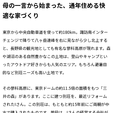
母の一言から始まった、通年住める快
適な家づくり
東京から中央自動車道を使って約180km。諏訪南インター
チェンジで降りて八ヶ岳連峰を右に見ながら少し北上する
と、長野県の観光地としても有名な蓼科高原が現れます。森
や湖沼のある自然豊かなこの土地は、登山やキャンプとい
ったアウトドア好きからも人気のエリア。もちろん避暑目
的など別荘ニーズも高い土地です。
その蓼科高原に、東京ドームの約11.5倍の面積をもつ「
三
井の森
」があります。ここに建つ別荘を、最近リフォーム
されたIさん。この別荘は、もともと約15年前にご両親が中
古で購入されたものです。普段は、Iさんの経営する会社が