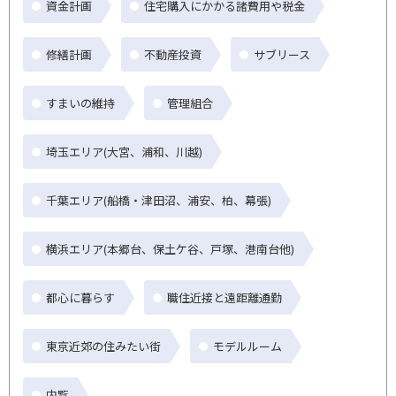
資金計画
住宅購入にかかる諸費用や税金
修繕計画
不動産投資
サブリース
すまいの維持
管理組合
埼玉エリア(大宮、浦和、川越)
千葉エリア(船橋・津田沼、浦安、柏、幕張)
横浜エリア(本郷台、保土ケ谷、戸塚、港南台他)
都心に暮らす
職住近接と遠距離通勤
東京近郊の住みたい街
モデルルーム
内覧