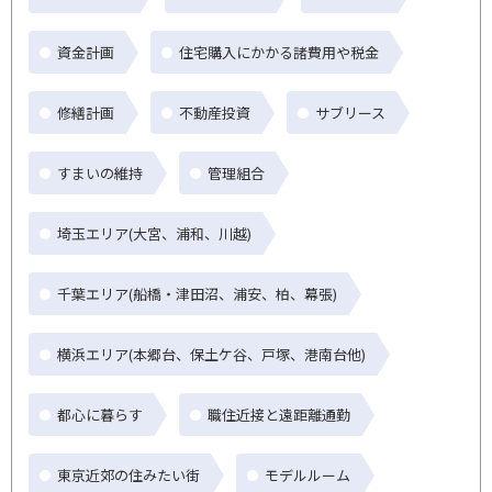
資金計画
住宅購入にかかる諸費用や税金
修繕計画
不動産投資
サブリース
すまいの維持
管理組合
埼玉エリア(大宮、浦和、川越)
千葉エリア(船橋・津田沼、浦安、柏、幕張)
横浜エリア(本郷台、保土ケ谷、戸塚、港南台他)
都心に暮らす
職住近接と遠距離通勤
東京近郊の住みたい街
モデルルーム