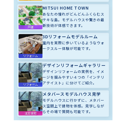
MITSUI HOME TOWN
あなたの憧れがどんどんふくらむス
テキな島。モデルハウスや驚きの最
新技術が体感できます。
戸建
3Dリフォームモデルルーム
室内を実際に歩いているようなウォ
ークスルー体験が可能です。
リフォーム
デザインリフォームギャラリー
デザインリフォームの実例を、イメ
ージを掴みやすい４つの「インテリ
アテイスト」に分けてご紹介。
リフォーム
メタバースモデルハウス見学
モデルハウスに行かずに、メタバー
ス空間上で建物を体感。見学しなが
らその場で質問も可能です。
注文住宅