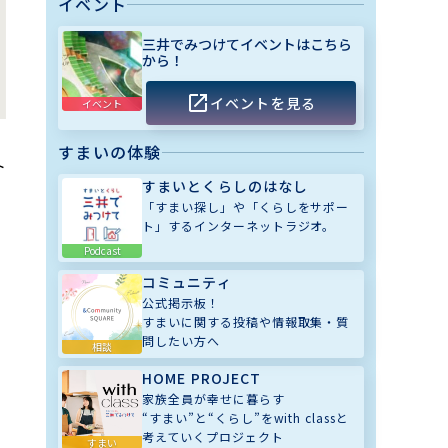
イベント
三井でみつけてイベントはこちら
から！
イベントを見る
イベント
すまいの体験
ト
すまいとくらしのはなし
「すまい探し」や「くらしをサポー
ト」するインターネットラジオ。
Podcast
コミュニティ
公式掲示板！
すまいに関する投稿や情報取集・質
問したい方へ
相談
HOME PROJECT
家族全員が幸せに暮らす
“すまい”と“くらし”をwith classと
考えていくプロジェクト
すまい