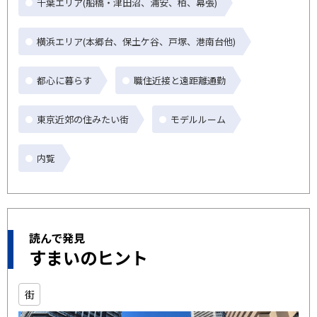
千葉エリア(船橋・津田沼、浦安、柏、幕張)
横浜エリア(本郷台、保土ケ谷、戸塚、港南台他)
都心に暮らす
職住近接と遠距離通勤
東京近郊の住みたい街
モデルルーム
内覧
読んで発見
すまいのヒント
街