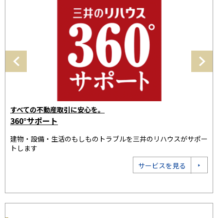
三井のリハウスで
す
売却の相談をする
3
ポー
「35年連続全国売買仲介取り扱いNo.1」の実績。お客様に最適
建
なプランをご提案いたします
ト
売却相談をする