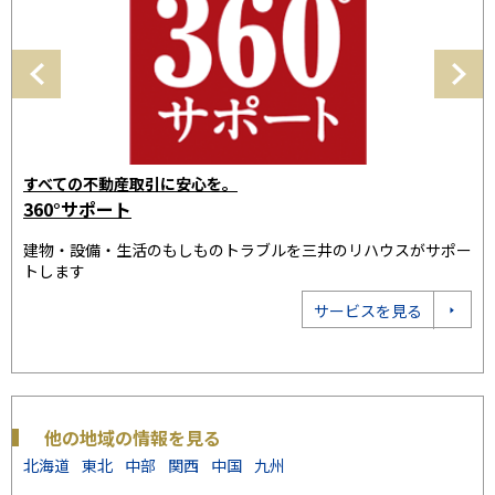
三井のリハウスで
売却の相談をする
スがサポー
「35年連続全国売買仲介取り扱いNo.1」の実績。お客様に最
なプランをご提案いたします
見る
売却相談をする
他の地域の情報を見る
北海道
東北
中部
関西
中国
九州