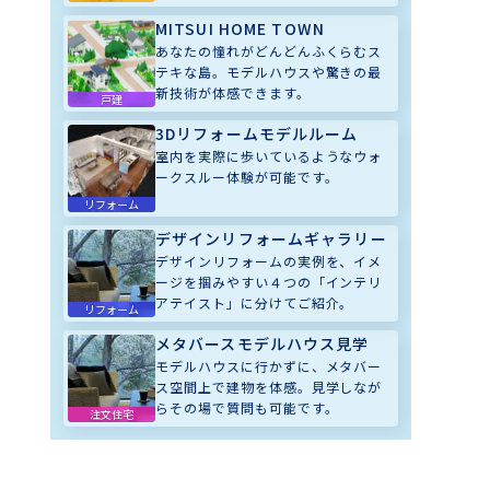
MITSUI HOME TOWN
あなたの憧れがどんどんふくらむス
テキな島。モデルハウスや驚きの最
新技術が体感できます。
戸建
3Dリフォームモデルルーム
室内を実際に歩いているようなウォ
ークスルー体験が可能です。
リフォーム
デザインリフォームギャラリー
デザインリフォームの実例を、イメ
ージを掴みやすい４つの「インテリ
アテイスト」に分けてご紹介。
リフォーム
メタバースモデルハウス見学
モデルハウスに行かずに、メタバー
ス空間上で建物を体感。見学しなが
らその場で質問も可能です。
注文住宅