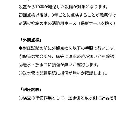
設置から10年が経過した設備が対象となります。
初回点検以後は、3年ごとに点検することが義務付
※消火栓箱の中の消防用ホース（保形ホースを除く
「外観点検」
◆耐圧試験の前に外観点検を以下の手順で行います
①配管の接合部分、床等に漏水の跡が無いかを確認
②送水・放水口に損傷が無いか確認します。
③送水管の配管系統に損傷が無いか確認します。
「耐圧試験」
①検査の準備作業として、送水側と放水側に計器を