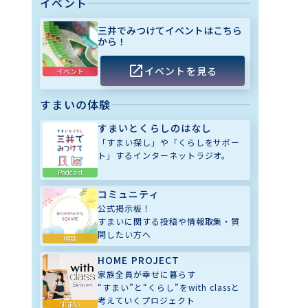
イベント
三井でみつけてイベントはこちら
から！
イベントを見る
イベント
すまいの体験
すまいとくらしのはなし
「すまい探し」や「くらしをサポー
ト」するインターネットラジオ。
Podcast
コミュニティ
公式掲示板！
すまいに関する投稿や情報取集・質
問したい方へ
相談
HOME PROJECT
家族全員が幸せに暮らす
“すまい”と“くらし”をwith classと
考えていくプロジェクト
すまい