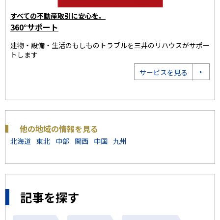
三井のリハウスで
す
売却の相談をする
3
ポー
「35年連続全国売買仲介取り扱いNo.1」の実績。お客様に最適
建
なプランをご提案いたします
ト
売却相談をする
他の地域の情報を見る
北海道
東北
中部
関西
中国
九州
記事を探す