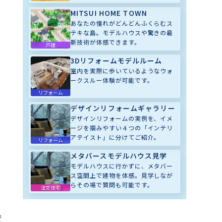
MITSUI HOME TOWN
あなたの憧れがどんどんふくらむス
テキな島。モデルハウスや驚きの最
新技術が体感できます。
戸建
3Dリフォームモデルルーム
室内を実際に歩いているようなウォ
ークスルー体験が可能です。
リフォーム
デザインリフォームギャラリー
デザインリフォームの実例を、イメ
ージを掴みやすい４つの「インテリ
アテイスト」に分けてご紹介。
リフォーム
メタバースモデルハウス見学
モデルハウスに行かずに、メタバー
ス空間上で建物を体感。見学しなが
らその場で質問も可能です。
注文住宅
で