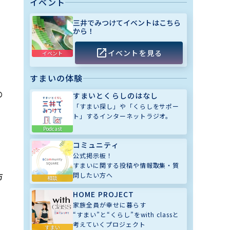
イベント
三井でみつけてイベントはこちら
から！
イベントを見る
イベント
すまいの体験
の
すまいとくらしのはなし
「すまい探し」や「くらしをサポー
ト」するインターネットラジオ。
Podcast
コミュニティ
公式掲示板！
すまいに関する投稿や情報取集・質
方
問したい方へ
相談
HOME PROJECT
家族全員が幸せに暮らす
“すまい”と“くらし”をwith classと
考えていくプロジェクト
すまい