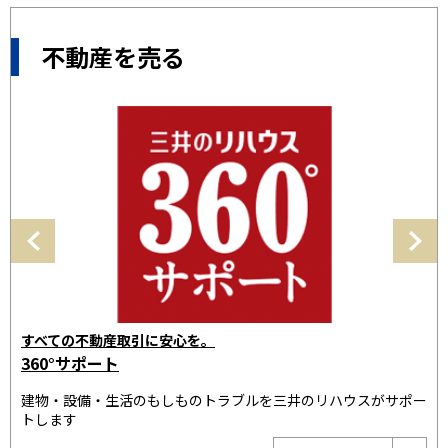
不動産を売る
三井のリハウスで
す
売却の相談をする
3
ポー
「35年連続全国売買仲介取り扱いNo.1」の実績。お客様に最適
建
なプランをご提案いたします
ト