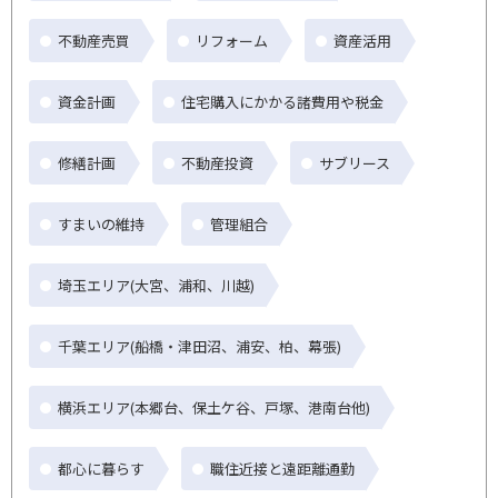
不動産売買
リフォーム
資産活用
資金計画
住宅購入にかかる諸費用や税金
修繕計画
不動産投資
サブリース
すまいの維持
管理組合
埼玉エリア(大宮、浦和、川越)
千葉エリア(船橋・津田沼、浦安、柏、幕張)
横浜エリア(本郷台、保土ケ谷、戸塚、港南台他)
都心に暮らす
職住近接と遠距離通勤