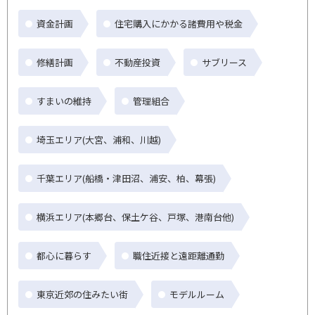
資金計画
住宅購入にかかる諸費用や税金
修繕計画
不動産投資
サブリース
すまいの維持
管理組合
埼玉エリア(大宮、浦和、川越)
千葉エリア(船橋・津田沼、浦安、柏、幕張)
横浜エリア(本郷台、保土ケ谷、戸塚、港南台他)
都心に暮らす
職住近接と遠距離通勤
東京近郊の住みたい街
モデルルーム