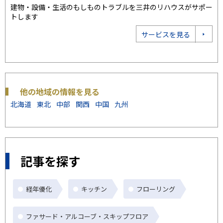
ポー
「35年連続全国売買仲介取り扱いNo.1」の実績。お客様に最適
建
なプランをご提案いたします
ト
売却相談をする
他の地域の情報を見る
北海道
東北
中部
関西
中国
九州
記事を探す
経年優化
キッチン
フローリング
ファサード・アルコーブ・スキップフロア