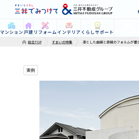
すまいの特
マンション
戸建
リフォーム
インテリア
くらしサポート
総合TOP
すまいの特集
凛とした曲線と直線のフォルムが響
実例