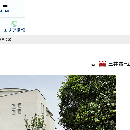
MENU
open
集
エリア情報
き合う家