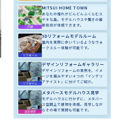
MITSUI HOME TOWN
あなたの憧れがどんどんふくらむス
テキな島。モデルハウスや驚きの最
新技術が体感できます。
戸建
3Dリフォームモデルルーム
室内を実際に歩いているようなウォ
ークスルー体験が可能です。
リフォーム
デザインリフォームギャラリー
デザインリフォームの実例を、イメ
ージを掴みやすい４つの「インテリ
アテイスト」に分けてご紹介。
リフォーム
メタバースモデルハウス見学
モデルハウスに行かずに、メタバー
ス空間上で建物を体感。見学しなが
らその場で質問も可能です。
注文住宅