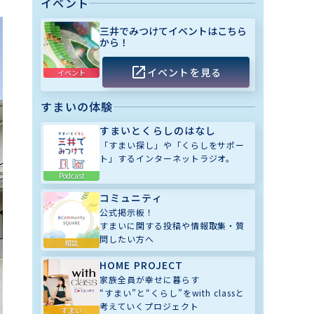
イベント
三井でみつけてイベントはこちら
から！
イベントを見る
イベント
すまいの体験
すまいとくらしのはなし
「すまい探し」や「くらしをサポー
ト」するインターネットラジオ。
Podcast
コミュニティ
公式掲示板！
すまいに関する投稿や情報取集・質
問したい方へ
相談
HOME PROJECT
家族全員が幸せに暮らす
“すまい”と“くらし”をwith classと
考えていくプロジェクト
すまい