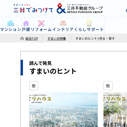
すまいの特
マンション
戸建
リフォーム
インテリア
くらしサポート
総合TOP
すまいの特集
すまいのヒント | 売る・貸す
読んで発見
すまいのヒント
街
街