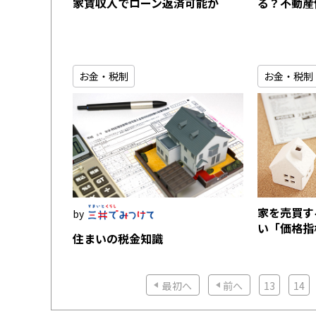
家賃収入でローン返済可能か
る？不動産
お金・税制
お金・税制
家を売買す
い「価格指
住まいの税金知識
最初へ
前へ
13
14