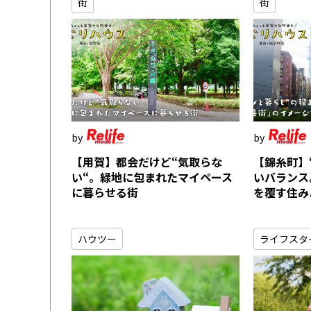
街
街
【用賀】都会だけど“気取らな
【錦糸町】
い“。緑地に包まれたマイペース
いバランス
に暮らせる街
を覆す住み
ハウツー
ライフスタ