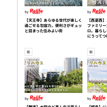
【天王寺】あらゆる世代が楽しく
【西葛西】
過ごせる包容力。便利さがギュッ
ファミリー
と詰まった住みよい街
ロ。暮らし
にうってつ
街
街
【難波】大阪のど真ん中で暮らし
【綱島】に