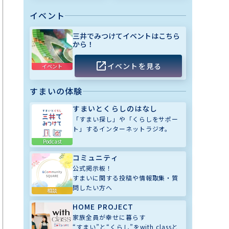
イベント
三井でみつけてイベントはこちら
から！
イベントを見る
イベント
すまいの体験
すまいとくらしのはなし
「すまい探し」や「くらしをサポー
ト」するインターネットラジオ。
Podcast
コミュニティ
公式掲示板！
すまいに関する投稿や情報取集・質
問したい方へ
相談
HOME PROJECT
家族全員が幸せに暮らす
“すまい”と“くらし”をwith classと