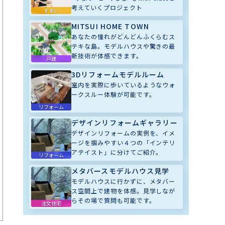
考えていくプロジェクト
すまい
MITSUI HOME TOWN
あなたの憧れがどんどんふくらむス
テキな島。モデルハウスや驚きの最
新技術が体感できます。
戸建
3Dリフォームモデルルーム
室内を実際に歩いているようなウォ
ークスルー体験が可能です。
リフォーム
デザインリフォームギャラリー
デザインリフォームの実例を、イメ
ージを掴みやすい４つの「インテリ
アテイスト」に分けてご紹介。
リフォーム
メタバースモデルハウス見学
モデルハウスに行かずに、メタバー
ス空間上で建物を体感。見学しなが
らその場で質問も可能です。
注文住宅