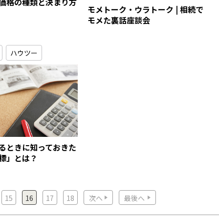
価格の種類と決まり方
モメトーク・ウラトーク | 相続で
モメた裏話座談会
ハウツー
るときに知っておきた
標」とは？
15
16
17
18
次へ
最後へ