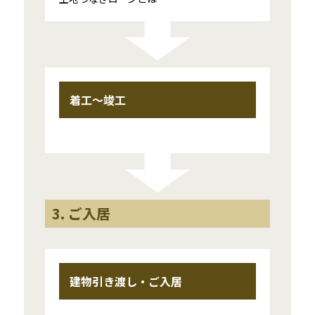
着工〜竣工
3. ご入居
建物引き渡し・ご入居